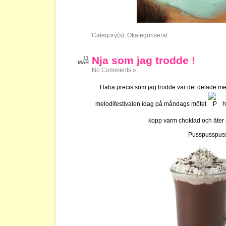
Category(s):
Okategoriserat
Nja som jag trodde !
11
MAR
No Comments »
Haha precis som jag trodde var det delade m
melodifestivalen idag på måndags mötet
ha
kopp varm choklad och äte
Pusspusspus