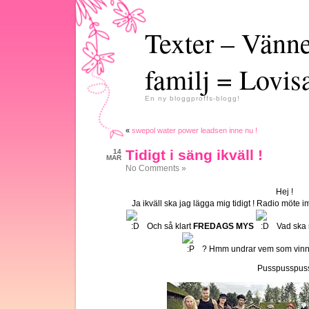
Texter – Vänn
familj = Lovis
En ny bloggproffs-blogg!
«
swepol water power leadsen inne nu !
Tidigt i säng ikväll !
14
MAR
No Comments »
Hej !
Ja ikväll ska jag lägga mig tidigt ! Radio möte
Och så klart
FREDAGS MYS
Vad ska 
? Hmm undrar vem som vinner
Pusspusspus