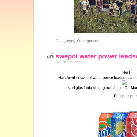
Category(s):
Okategoriserat
swepol water power leadse
13
MAR
No Comments »
Hej !
Har skrivit in swepol water power leadsen så nu
stort glas fanta ska jag också ha
Man 
Pusspusspus