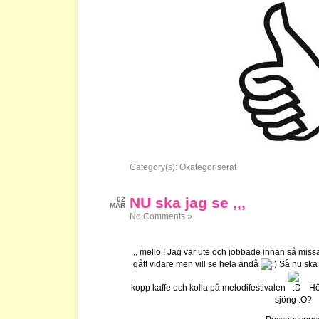
Category(s):
Okategoriserat
NU ska jag se ,,,
02
MAR
No Comments »
,,, mello ! Jag var ute och jobbade innan så mis
gått vidare men vill se hela ändå
Så nu ska 
kopp kaffe och kolla på melodifestivalen
Hör
sjöng :O?