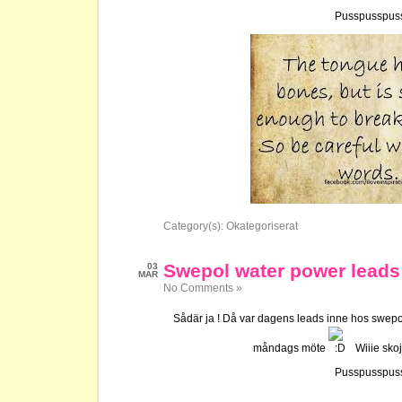
Pusspusspus
Category(s):
Okategoriserat
Swepol water power leads
03
MAR
No Comments »
Sådär ja ! Då var dagens leads inne hos swep
måndags möte
Wiiie skoj 
Pusspusspus