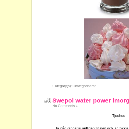
Category(s):
Okategoriserat
Swepol water power imorgo
10
MAR
No Comments »
Tjoohoo
Ja igår var det ju äntligen finalen och jag tyc