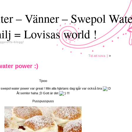
ter – Vänner – Swepol Wate
ilj = Lovisas world !
ggproffs-blogg!
Tid att sova :)
»
ater power :)
Tjooo
swepol water power var great ! Min alla hjärtans dag igår var också bra
Åt semlor haha ;D Gott är det
!!!
Pusspusspuss