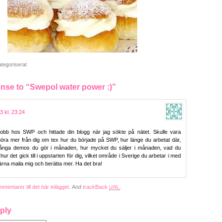
tegoriserat
se to “Swepol water power :)”
3 kl. 23:24
jobb hos SWP och hittade din blogg när jag sökte på nätet. Skulle vara
 höra mer från dig om tex hur du började på SWP, hur länge du arbetat där,
ånga demos du gör i månaden, hur mycket du säljer i månaden, vad du
, hur det gick till i uppstarten för dig, vilket område i Sverige du arbetar i med
ärna maila mig och berätta mer. Ha det bra!
mmentarer till det här inlägget.
And
trackBack
.
URL
ply