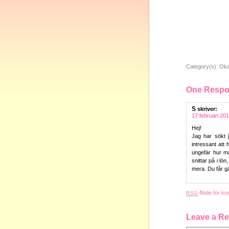
Category(s):
Oka
One Respon
S
skriver:
17 februari 201
Hej!
Jag har sökt 
intressant att
ungefär hur m
snittar på i lön
mera. Du får g
-flöde för ko
RSS
Leave a Re