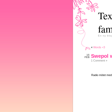
Tex
fam
En ny blo
«
Words <3
Swepol w
15
FEB
1 Comment »
Radio mötet med 